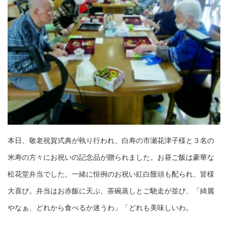
本日、敬老祝賀式典が執り行われ、白寿の市瀬花津子様と３名の
米寿の方々にお祝いの記念品が贈られました。お昼ご飯は豪華な
松花堂弁当でした。一緒に恒例のお祝い紅白饅頭も配られ、皆様
大喜び。弁当はお赤飯に天ぷ、茶碗蒸しとご馳走が並び、「綺麗
やなぁ、どれから食べるか迷うわ」「どれも美味しいわ。