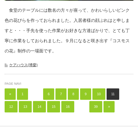
食堂のテーブルには数名の方々が座って、かわいらしいピンク
色の花びらを作っておられました。入居者様の顔ぶれはと申しま
すと・・・手先を使った作業がお好きな方達ばかりで、とても丁
寧に作業をしておられました。９月になると咲き出す『コスモス
の花』制作の一場面です。
ケアハウス(博愛)
PAGE NAVI
«
1
…
6
7
8
9
10
11
12
13
14
15
16
…
39
»