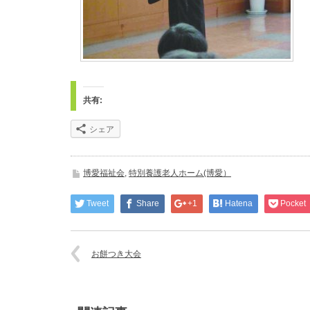
共有:
シェア
博愛福祉会
,
特別養護老人ホーム(博愛）
Tweet
Share
+1
Hatena
Pocket
お餅つき大会