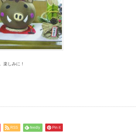
。楽しみに！
RSS
feedly
Pin it