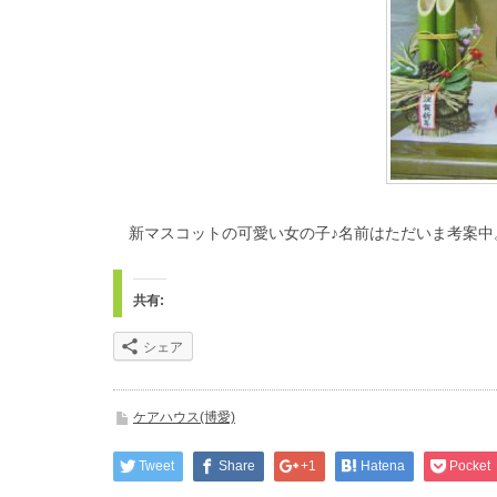
新マスコットの可愛い女の子♪名前はただいま考案中
共有:
シェア
ケアハウス(博愛)
Tweet
Share
+1
Hatena
Pocket