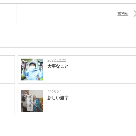
書初め
2022.12.22
大事なこと
2025.2.1
新しい題字