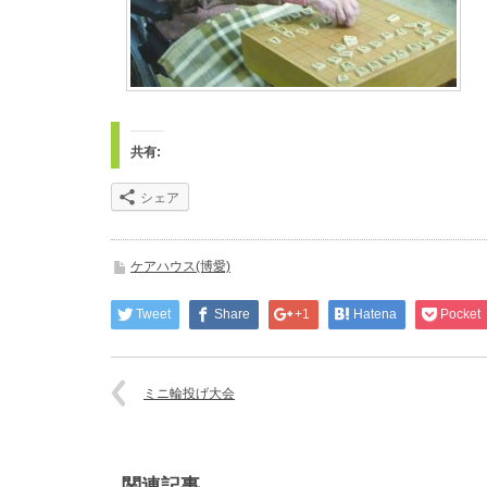
共有:
シェア
ケアハウス(博愛)
Tweet
Share
+1
Hatena
Pocket
ミニ輪投げ大会
関連記事