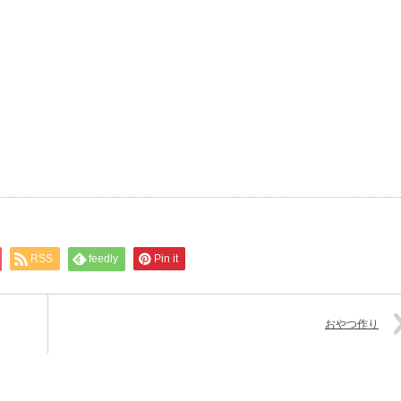
RSS
feedly
Pin it
おやつ作り